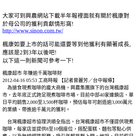
大家可到興農網站下載半年報裡面就有關於楓康對
於母公司的獲利貢獻情形窩!
http://www.sinon.com.tw/
楓康如要上市的話可能還要等到他獲利有顯著成長,
應該是2到3年以後吧!
以下這一則新聞可參考一下!
楓康超市 年賺逾千萬咖啡財
2012-04-16 05:53 工商時報 【記者曾麗芳／台中報導】
為搶食現煮咖啡的龐大商機，興農集團旗下的台灣楓康超
市，去年底正式跨足現煮咖啡市場，目前中部40家連鎖店、單
日平均銷售2,000至3,500杯咖啡，預估每年可創造逾3,000萬元
的業績、帶進逾千萬元的獲利。
台灣楓康超市協理洪順全指出，台灣楓康超市不僅提供現煮
咖啡，每家店並提供8至10個座位，搭配蛋糕、麵包等點心供