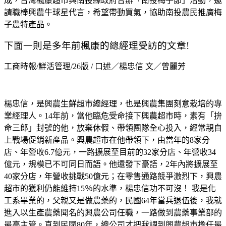
成，台灣楓康超市與南投縣政府合辦「南投梅子節」活動，邀
請職棒興農牛球星代言，希望帶動買氣，協助南投農民推廣梅
子農特產品。
下面一則是多年前楓康的總經理受訪的文章!
工商時報/鮮活管理/26版 / 口述／楊忠信 文／曾麗芳
楊忠信，是興農生鮮超市總經理，也是興農集團刻意栽培的專
業經理人。14年前，當他臨危受命接下興農超市時，素有「拚
命三郎」封號的他，放棄休假、帶領團隊全心投入，經常親自
上戰場促銷新產品。興農超市在他帶領下，由當年的8家分
店、年營收6.7億元，一路擴展至目前的32家分店、年營收34
億元，規模已不可同日而語。他還發下豪語，2年內將擴展至
40家分店，年營收挑戰50億元；在零售通路競爭激烈下，興農
超市的獲利仍能維持15％的水準，楊忠信功不可沒！ 我是化
工系畢業的，父親又是做農藥的，民國64年當兵退伍後，我就
進入以生產農藥聞名的興農公司任職，一路做到農藥事業部的
最高主管。直到民國80年，總公司才把我調到興農超市擔任最