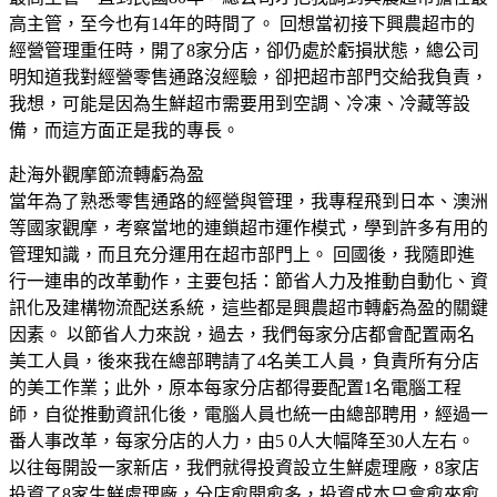
高主管，至今也有14年的時間了。 回想當初接下興農超市的
經營管理重任時，開了8家分店，卻仍處於虧損狀態，總公司
明知道我對經營零售通路沒經驗，卻把超市部門交給我負責，
我想，可能是因為生鮮超市需要用到空調、冷凍、冷藏等設
備，而這方面正是我的專長。
赴海外觀摩節流轉虧為盈
當年為了熟悉零售通路的經營與管理，我專程飛到日本、澳洲
等國家觀摩，考察當地的連鎖超市運作模式，學到許多有用的
管理知識，而且充分運用在超市部門上。 回國後，我隨即進
行一連串的改革動作，主要包括：節省人力及推動自動化、資
訊化及建構物流配送系統，這些都是興農超市轉虧為盈的關鍵
因素。 以節省人力來說，過去，我們每家分店都會配置兩名
美工人員，後來我在總部聘請了4名美工人員，負責所有分店
的美工作業；此外，原本每家分店都得要配置1名電腦工程
師，自從推動資訊化後，電腦人員也統一由總部聘用，經過一
番人事改革，每家分店的人力，由5 0人大幅降至30人左右。
以往每開設一家新店，我們就得投資設立生鮮處理廠，8家店
投資了8家生鮮處理廠，分店愈開愈多，投資成本只會愈來愈