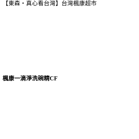
【東森‧真心看台灣】台灣楓康超市
楓康一滴淨洗碗精CF