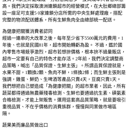
高。我們決定採取澳洲連鎖超市的經營模式，在大肚鄉總部籌
設一座足可支援5 0家連鎖分店所需的中央生鮮處理廠，搭配
完整的物流配送體系，所有生鮮魚肉全由總部統一配送。
為健康把關獲消費者認同
經過一連串的大改革之後，每年至少省下5500萬元的費用，1
年後、也就是民國81年，超市開始轉虧為盈。 不過，鑑於國
內零售市場競爭激烈，超市若想拚價格，根本拚不過量販店，
超市一定要有自己的特色才能存活。2年前，我們決定調整商
品策略，喊出「品質保證、生鮮主張」。所謂品質保證就是，
水果不甜，1顆換2顆、魚肉不鮮，1條換2條；而生鮮主張則是
強調，雞蛋、鮮奶、生啤酒等產品只賣4天，豆腐只賣1天。
我們想把自己塑造成「為健康把關」的超市業者，因此，所有
蔬菜都得通過無農藥殘毒檢測、生鮮也要通過抗生素、磺氨素
合格檢測，才能上架販售。運用這套高品質策略，就是要吸引
重視品質、不在乎價格的消費族群，慢慢與同業做市場區
隔。
蔬果美而廉品質做出口