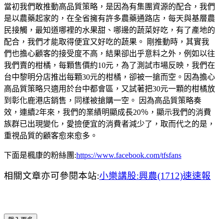
當初我們敢推動高品質策略，是因為有集團資源的配合，我們
是以農藥起家的，在全省擁有許多農藥通路店，每天與基層農
民接觸，最知道哪裡的水果甜、哪邊的蔬菜好吃，有了產地的
配合，我們才能取得便宜又好吃的蔬果。 剛推動時，其實我
們也擔心顧客的接受度不高，結果卻出乎意料之外，例如以往
我們賣的柑橘，每顆售價約10元，為了測試市場反映，我們在
台中黎明分店推出每顆30元的柑橘，卻被一搶而空。因為擔心
高品質策略只適用於台中都會區，又試著把30元一顆的柑橘放
到彰化鹿港店銷售，同樣被搶購一空。 因為高品質策略奏
效，連續2年來，我們的業績明顯成長20％，顯示我們的消費
族群已出現變化，愛撿便宜的消費者減少了，取而代之的是，
重視品質的顧客愈來愈多。
下面是楓康的粉絲團:
https://www.facebook.com/tfsfans
相關文章亦可參閱本站:
小樂講股:興農(1712)速速報