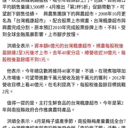
應、以及無線網路服務，吸引年輕族群上門。他說，目前假日
平均銷售量達3,500杯，4月推出「第2杯5折」促銷帶動下，可
望創下銷售佳績。 興農集團旗下的興農超市，2008年10月更
名為「台灣楓康超市」，配合股票上市規畫，台灣楓康超市與
興農完成分割，原本預訂2010年完成股票掛牌上市，不料，受
到全球金融風暴影響，上市腳步放慢。
洪順全表示，
資本額6億元的台灣楓康超市，規畫每股稅後
盈餘達2至3元後才上市。去年40家分店、總營收近39億元，每
股稅後盈餘還不到1元。
他表示，今年總店數將維持40家不變，不過，在現煮咖啡加
入市場後，可望帶進數千萬元營收及逾千萬元的獲利，2012年
營收目標上看40億元，在毛利提高下，每股稅後盈餘目標挑戰
2元。
值得一提的是，主打生鮮食品的台灣楓康超市，今年是第2
年與南投縣政府合作推廣農特產品。
洪順全表示，4月是梅子盛產季節，南投縣梅產量囊括全台7